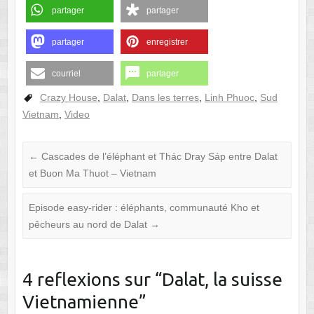
partager
partager
partager
enregistrer
courriel
partager
Crazy House
,
Dalat
,
Dans les terres
,
Linh Phuoc
,
Sud
Vietnam
,
Video
←
Cascades de l’éléphant et Thác Dray Sáp entre Dalat
et Buon Ma Thuot – Vietnam
Episode easy-rider : éléphants, communauté Kho et
pêcheurs au nord de Dalat
→
4 reflexions sur “
Dalat, la suisse
Vietnamienne
”