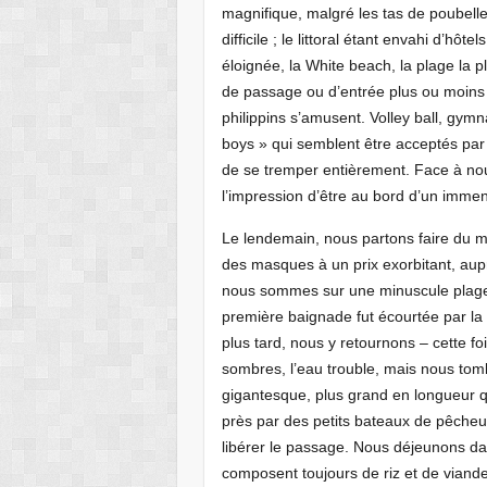
magnifique, malgré les tas de poubelle
difficile ; le littoral étant envahi d’hô
éloignée, la White beach, la plage la p
de passage ou d’entrée plus ou moins 
philippins s’amusent. Volley ball, gym
boys » qui semblent être acceptés par l
de se tremper entièrement. Face à nou
l’impression d’être au bord d’un immen
Le lendemain, nous partons faire du m
des masques à un prix exorbitant, au
nous sommes sur une minuscule plage, 
première baignade fut écourtée par l
plus tard, nous y retournons – cette fo
sombres, l’eau trouble, mais nous tom
gigantesque, plus grand en longueur q
près par des petits bateaux de pêche
libérer le passage. Nous déjeunons dan
composent toujours de riz et de viande