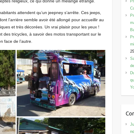
ceptes religieux, ce qui donne un mélange étrange.
Pr
Co
habitants attendent qu’un jeepney s’arrête. Ces jeeps,
Pr
nt l’arrière semble avoir été allongé pour accueillir au
ma
ques et très décorées. Un vrai plaisir pour les yeux !
B
nt des tricycles, à savoir des motos transportant sur le
Pr
n face de l’autre.
mi
2
Sa
de
Du
qu
Y
Com
Ju
no