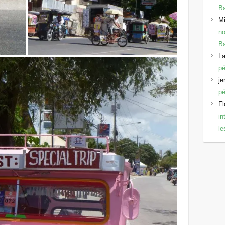
B
Mi
no
B
La
pé
je
pé
Fl
in
l