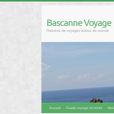
Skip
to
content
Bascanne Voyage
Histoires de voyages autour du monde
Accueil
Guide voyage et récits
Iti