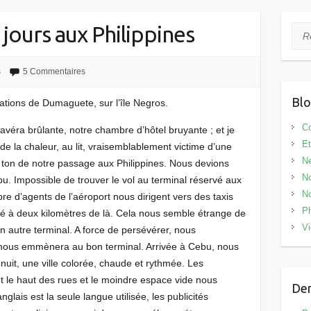
jours aux Philippines
Rec
s
5 Commentaires
Bl
ations de Dumaguete, sur l’île Negros.
Co
s’avéra brûlante, notre chambre d’hôtel bruyante ; et je
Et
de la chaleur, au lit, vraisemblablement victime d’une
N
le ton de notre passage aux Philippines. Nous devions
No
 Impossible de trouver le vol au terminal réservé aux
No
bre d’agents de l’aéroport nous dirigent vers des taxis
Ph
tué à deux kilomètres de là. Cela nous semble étrange de
V
un autre terminal. A force de persévérer, nous
i nous emmènera au bon terminal. Arrivée à Cebu, nous
uit, une ville colorée, chaude et rythmée. Les
 le haut des rues et le moindre espace vide nous
Der
glais est la seule langue utilisée, les publicités