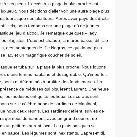
s à ses pieds. L’accès à la plage la plus proche est
tels luxueux. Nous décidons d’aller voir une autre plage plus
lus touristique des alentours. Après avoir payé des droits
officiels, nous tombons sur une plage où de jeunes
nastique, jeu d’alcool. Je remarque quelques « lady
es plagistes. L’eau est chaude, la marée basse, difficile
s, des montagnes de l’île Negros, ce qui donne plus
se lac, et un magnifique coucher de soleil.
asque et tuba sur la plage la plus proche. Nous louons
près d’une femme hautaine et désagréable. Qu’importe :
seuls et déterminés à profiter des fonds marins. La
a présence de méduses qui piquèrent Laurent. Une heure
is, les méduses ont quitté les lieux. Les coraux sont
bons sur le célèbre banc de sardines de Moalboal,
ue nous deux réunis. Les sardines défilent, suivies de
urs qui nous demandent, avec un grand sourire, de
s un petit restaurant local. Les plats basiques se
 en sauce. Les légumes sont inexistants. L’après-midi,