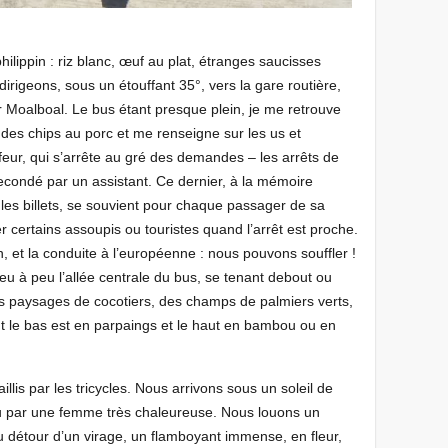
ilippin : riz blanc, œuf au plat, étranges saucisses
irigeons, sous un étouffant 35°, vers la gare routière,
 Moalboal. Le bus étant presque plein, je me retrouve
e des chips au porc et me renseigne sur les us et
eur, qui s’arrête au gré des demandes – les arrêts de
econdé par un assistant. Ce dernier, à la mémoire
les billets, se souvient pour chaque passager de sa
r certains assoupis ou touristes quand l’arrêt est proche.
, et la conduite à l’européenne : nous pouvons souffler !
 à peu l’allée centrale du bus, se tenant debout ou
es paysages de cocotiers, des champs de palmiers verts,
t le bas est en parpaings et le haut en bambou ou en
lis par les tricycles. Nous arrivons sous un soleil de
u par une femme très chaleureuse. Nous louons un
u détour d’un virage, un flamboyant immense, en fleur,