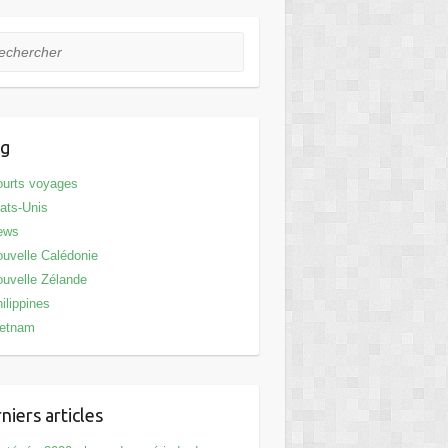
hercher
og
urts voyages
ats-Unis
ews
uvelle Calédonie
uvelle Zélande
ilippines
ietnam
niers articles