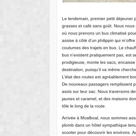
Le lendemain, premier petit déjeuner ph
grasses et café sans goût. Nous nous d
où nous prenons un bus climatisé pour
assise à côté d’un philippin qui m’offr
coutumes des trajets en bus. Le chauff
bus n’existent pratiquement pas, est s
prodigieuse, monte les sacs, encaisse 
destination, puisqu’il va même cherche
L’état des routes est agréablement bon
De nouveaux passagers remplissent peu
assis sur leur sac. Nous traversons d
jaunes et caramel, et des maisons don
tôle le long de la route.
Arrivée à Moalboal, nous sommes assail
plomb dans un hôtel sympathique ten
scooter pour découvrir les environs. A