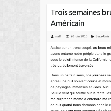
Trois semaines br
Américain
steffi
26 juin 2016
Etats-Unis
Assise sur un tronc coupé, au beau mil
avons entamé notre périple dans le gr
sous le soleil intense de la Californie
très partiellement traversés.
Dans un certain sens, nos journées se 
après une nuit souvent courte et mo
de paysages immenses et vides. Aucun 
Seul le vent qui souffle sur la tente, l
me surprends même à entendre ma respir
de nuit quand nous dormons dans le cam
route, souvent pour entamer très tôt 