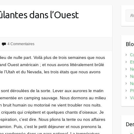
ûlantes dans l’Ouest
Rec
Bl
4 Commentaires
Co
ieu de nulle part. Voilà plus de trois semaines que nous
Et
and Ouest américain ; et nous avons littéralement brûlé
N
, de l’Utah et du Nevada, les trois états que nous avons
No
No
sont déroulées de la sorte. Lever aux aurores le matin
Ph
uvementée en camping sauvage. Nous dormons au milieu
V
bruit humain ou motorisé ne vient troubler nos nuits.
es criquets qui crépitent et quelques chants d’oiseaux. Je
ation, c’est dire. Nous plions la tente ou nos affaires
Der
ion. Puis, c’est le petit déjeuner et nous prenons la
une randonnée dans un parc national. La température