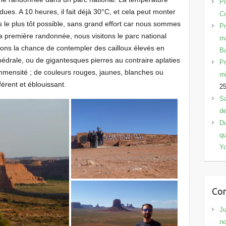
Pr
ues. A 10 heures, il fait déjà 30°C, et cela peut monter
Co
le plus tôt possible, sans grand effort car nous sommes
Pr
 la première randonnée, nous visitons le parc national
ma
ons la chance de contempler des cailloux élevés en
B
hédrale, ou de gigantesques pierres au contraire aplaties
Pr
mmensité ; de couleurs rouges, jaunes, blanches ou
mi
férent et éblouissant.
2
Sa
de
Du
qu
Y
Com
Ju
no