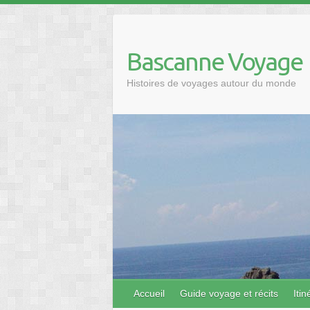
Skip
to
content
Bascanne Voyage
Histoires de voyages autour du monde
Accueil
Guide voyage et récits
Iti