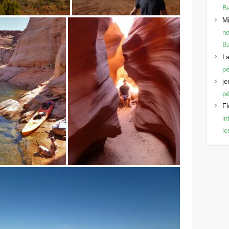
B
Mi
no
B
La
pé
je
pé
Fl
in
l