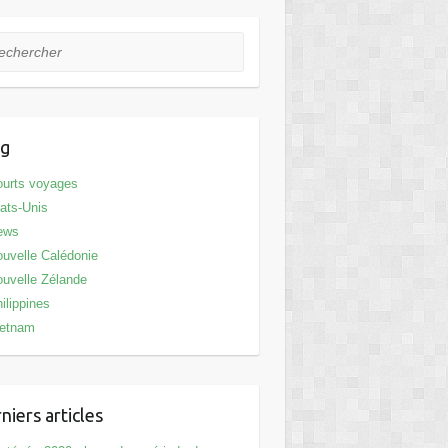
hercher
og
urts voyages
ats-Unis
ews
uvelle Calédonie
uvelle Zélande
ilippines
ietnam
niers articles