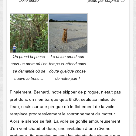
belle photo
pieds par surprise 🙂
On prend la pause
Le chien prend son
sous un arbre où l’on
temps et attend sans
se demande où se
doute quelque chose
trouve le tronc…
de notre part !
Finalement, Bernard, notre skipper de pirogue, n’était pas
prêt donc on n’embarque qu’à 8h30, seuls au milieu de
l’eau, seuls sur une pirogue où le flottement de la voile
remplace progressivement le ronronnement du moteur.
Alors le silence se fait. La voile se gonfle amoureusement
d’un vent chaud et doux, une invitation à une rêverie
profonde. En premier, ce sont les chants des oiseaux que