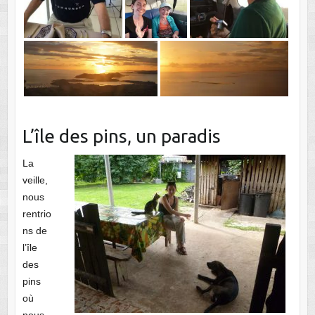
L’île des pins, un paradis
La
veille,
nous
rentrio
ns de
l’île
des
pins
où
nous