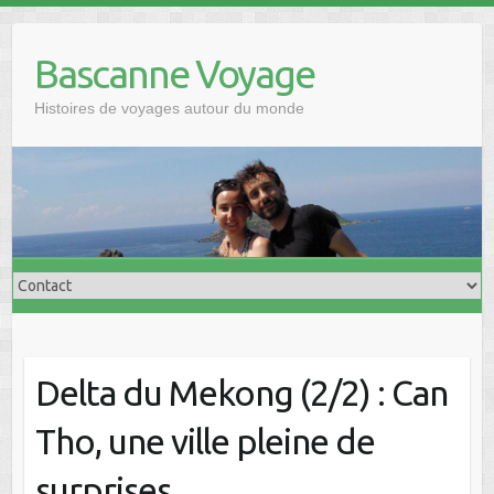
Skip
to
Bascanne Voyage
content
Histoires de voyages autour du monde
Delta du Mekong (2/2) : Can
Tho, une ville pleine de
surprises