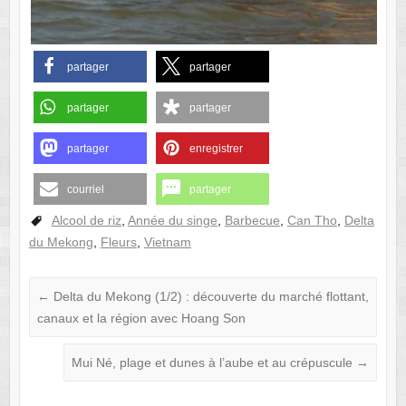
partager
partager
partager
partager
partager
enregistrer
courriel
partager
Alcool de riz
,
Année du singe
,
Barbecue
,
Can Tho
,
Delta
du Mekong
,
Fleurs
,
Vietnam
←
Delta du Mekong (1/2) : découverte du marché flottant,
canaux et la région avec Hoang Son
Mui Né, plage et dunes à l’aube et au crépuscule
→